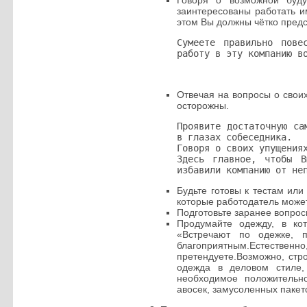
Говоря о возможной буду
заинтересованы работать и
этом Вы должны чётко предс
Сумеете правильно пов
работу в эту компанию в
Отвечая на вопросы о своих
осторожны.
Проявите достаточную са
в глазах собеседника.
Говоря о своих упущения
Здесь главное, чтобы 
избавили компанию от не
Будьте готовы к тестам или
которые работодатель може
Подготовьте заранее вопрос
Продумайте одежду, в ко
«Встречают по одежке, 
благоприятным.Естествен
претендуете.Возможно, стр
одежда в деловом стиле,
необходимое положительно
авосек, замусоленных пакето