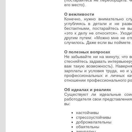
(постарайтесь не переборщить: ч
его место).
О вежливости
Конечно, нужно внимательно сл
углубляясь в детали и не разв
бестактными, постарайтесь не вы
«это к делу не относится». Ухо
другим путем: «Можно мне не отв
случилось. Даже если вы поймете 
О полезных вопросах
Не забывайте ни на минуту, что 
стесняйтесь задавать интервьюеру
вам такую возможность). Наверня
зарплаты и условия труда, но и 
профессиональных и личных кач
отношении профессионального рос
Об идеалах и реалиях
Существуют ли идеальные соис
работодателя свои представления 
вы:
настойчивы
стрессоустойчивы
доброжелательны
обаятельны
аккуратны