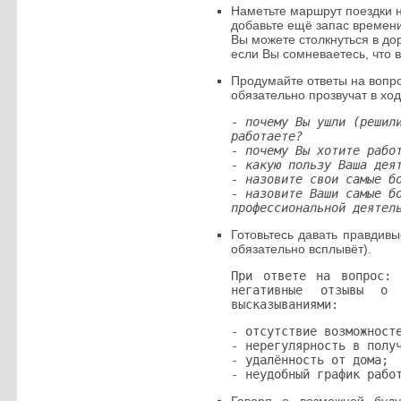
Наметьте маршрут поездки н
добавьте ещё запас времени
Вы можете столкнуться в до
если Вы сомневаетесь, что 
Продумайте ответы на вопро
обязательно прозвучат в хо
-
почему Вы ушли (решил
работаете?
- почему Вы хотите рабо
- какую пользу Ваша дея
- назовите свои самые б
- назовите Ваши самые б
профессиональной деятел
Готовьтесь давать правдив
обязательно всплывёт).
При ответе на вопрос:
негативные отзывы о 
высказываниями:
- отсутствие возможност
- нерегулярность в полу
- удалённость от дома;
- неудобный график рабо