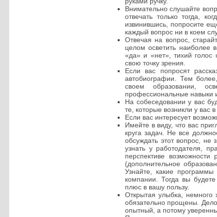
руками ручку.
Внимательно слушайте вопро
отвечать только тогда, ко
извинившись, попросите еще
каждый вопрос ни в коем сл
Отвечая на вопрос, старайт
целом осветить наиболее 
«да» и «нет», тихий голос
свою точку зрения.
Если вас попросят расска
автобиографии. Тем более,
своем образовании, ос
профессиональные навыки и
На собеседовании у вас буд
те, которые возникли у вас 
Если вас интересует возможн
Имейте в виду, что вас пр
круга задач. Не все должн
обсуждать этот вопрос, не
узнать у работодателя, пр
перспективе возможности 
(дополнительное образован
Узнайте, какие программы
компании. Тогда вы будет
плюс в вашу пользу.
Открытая улыбка, немного 
обязательно прощены. Делов
опытный, а потому уверенны