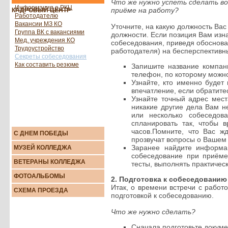
Что же нужно успеть сделать во
Информация о РКЦ
приёме на работу?
КАДРОВЫЙ ЦЕНТР
Работодателю
Вакансии МЗ КО
Уточните, на какую должность Ва
Группа ВК с вакансиями
должности. Если позиция Вам изна
Мед. учреждения КО
собеседования, приведя обоснова
Трудоустройство
работодателя) на бесперспективн
Секреты собеседования
Как составить резюме
Запишите название компани
телефон, по которому можно
Узнайте, кто именно будет
впечатление, если обратитес
Узнайте точный адрес мест
никакие другие дела Вам н
или несколько собеседов
спланировать так, чтобы
часов.Помните, что Вас ж
С ДНЕМ ПОБЕДЫ
прозвучат вопросы о Вашем
Заранее найдите информац
МУЗЕЙ КОЛЛЕДЖА
собеседование при приёме
ВЕТЕРАНЫ КОЛЛЕДЖА
тесты, выполнять практичес
ФОТОАЛЬБОМЫ
2. Подготовка к собеседованию
Итак, о времени встречи с работ
СХЕМА ПРОЕЗДА
подготовкой к собеседованию.
Что же нужно сделать?
Сначала подготовьте докуме