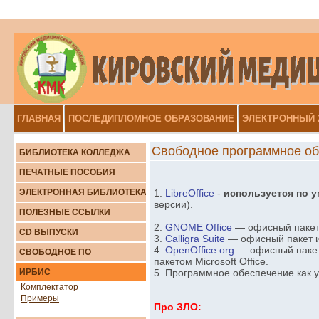
ГЛАВНАЯ
ПОСЛЕДИПЛОМНОЕ ОБРАЗОВАНИЕ
ЭЛЕКТРОННЫЙ
Свободное программное об
БИБЛИОТЕКА КОЛЛЕДЖА
ПЕЧАТНЫЕ ПОСОБИЯ
ЭЛЕКТРОННАЯ БИБЛИОТЕКА
1.
LibreOffice
-
используется по 
версии).
ПОЛЕЗНЫЕ ССЫЛКИ
2.
GNOME Office
— офисный пакет
CD ВЫПУСКИ
3.
Calligra Suite
— офисный пакет и
4.
OpenOffice.org
— офисный пакет
СВОБОДНОЕ ПО
пакетом Microsoft Office.
ИРБИС
5.
Программное обеспечение как у
Комплектатор
Примеры
Про ЗЛО: