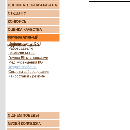
ВОСПИТАТЕЛЬНАЯ РАБОТА
СТУДЕНТУ
КОНКУРСЫ
ОЦЕНКА КАЧЕСТВА
ОБРАЗОВАНИЯ
РЕГИОНАЛЬНЫЙ
Информация о РКЦ
КАДРОВЫЙ ЦЕНТР
Работодателю
Вакансии МЗ КО
Группа ВК с вакансиями
Мед. учреждения КО
Трудоустройство
Секреты собеседования
Как составить резюме
С ДНЕМ ПОБЕДЫ
МУЗЕЙ КОЛЛЕДЖА