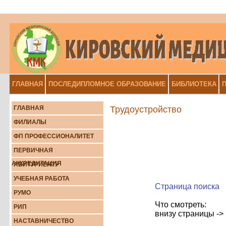
ГЛАВНАЯ
ПОСЛЕДИПЛОМНОЕ ОБРАЗОВАНИЕ
БИБЛИОТЕКА
П
ГЛАВНАЯ
Трудоустройство
ФИЛИАЛЫ
ФП ПРОФЕССИОНАЛИТЕТ
ПЕРВИЧНАЯ
АККРЕДИТАЦИЯ
АБИТУРИЕНТУ
УЧЕБНАЯ РАБОТА
Страница поиска
РУМО
Что смотреть:
РИП
внизу страницы ->
НАСТАВНИЧЕСТВО