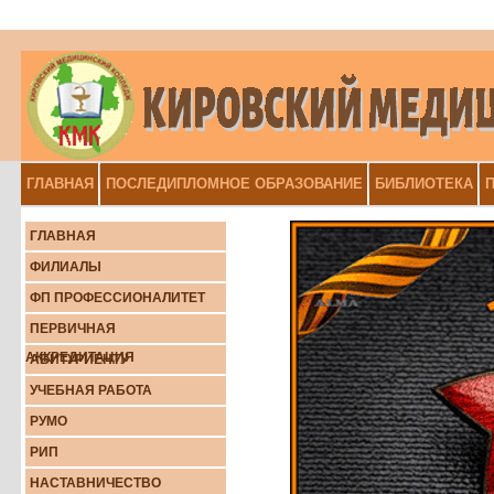
ГЛАВНАЯ
ПОСЛЕДИПЛОМНОЕ ОБРАЗОВАНИЕ
БИБЛИОТЕКА
П
ГЛАВНАЯ
ФИЛИАЛЫ
ФП ПРОФЕССИОНАЛИТЕТ
ПЕРВИЧНАЯ
АККРЕДИТАЦИЯ
АБИТУРИЕНТУ
УЧЕБНАЯ РАБОТА
РУМО
РИП
НАСТАВНИЧЕСТВО