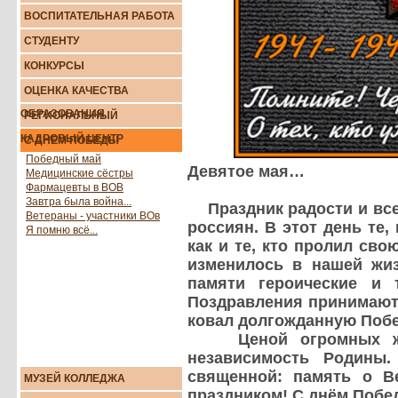
ВОСПИТАТЕЛЬНАЯ РАБОТА
СТУДЕНТУ
КОНКУРСЫ
ОЦЕНКА КАЧЕСТВА
ОБРАЗОВАНИЯ
РЕГИОНАЛЬНЫЙ
КАДРОВЫЙ ЦЕНТР
С ДНЕМ ПОБЕДЫ
Победный май
Девятое мая…
Медицинские сёстры
Фармацевты в ВОВ
Завтра была война...
Праздник радости и все
Ветераны - участники ВОв
россиян. В этот день те,
Я помню всё...
как и те, кто пролил сво
изменилось в нашей жи
памяти героические и 
Поздравления принимают 
ковал долгожданную Побе
Ценой огромных жерт
независимость Родины.
священной: память о В
МУЗЕЙ КОЛЛЕДЖА
праздником! С днём Побе