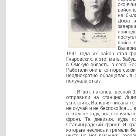
окончан
районны
не был
Дома в
заверш
припод
поступл
война. 
Валерии
1941 года их район стал фр
Гнаровских, а это: мать, ба
в Омскую область, в село Бе
Работали они в конторе связи
неоднократно обращалась в р
получала отказ.
И вот, наконец, весной 1942
отправили на станцию Иши
успокоить, Валерия писала тё
не скучай и не беспокойся…, 
в этом же году, она окончила
фронт. Та дивизия, куда 
Сталинградский фронт. И ср
которые неслись и гремели бе
никто не мог высунуть голов