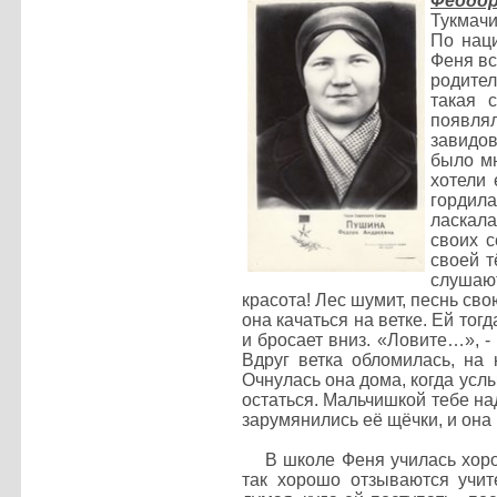
Феодо
Тукмачи
По наци
Феня вс
родител
такая 
появля
завидов
было мн
хотели 
гордила
ласкала
своих с
своей т
слушают
красота! Лес шумит, песнь св
она качаться на ветке. Ей тог
и бросает вниз. «Ловите…», - 
Вдруг ветка обломилась, на 
Очнулась она дома, когда услы
остаться. Мальчишкой тебе на
зарумянились её щёчки, и она 
В школе Феня училась хорош
так хорошо отзываются учит