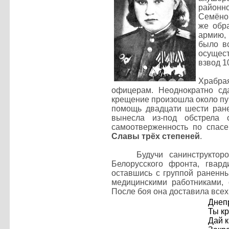
районно
Семёно
же обр
армию, 
было в
осущест
взвод 1
Храбра
офицерам. Неоднократно сд
крещение произошла около пун
помощь двадцати шести ране
вынесла из-под обстрела
самоотверженность по спас
Славы трёх степеней
.
Будучи санинструктором 3
Белорусского фронта, гвар
оставшись с группой раненны
медицинскими работниками, 
После боя она доставила всех
Днепр
Ты кр
Дай к