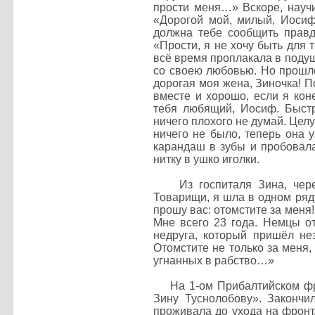
прости меня…» Вскоре, науч
«Дорогой мой, милый, Иосиф
должна тебе сообщить правд
«Прости, я не хочу быть для 
всё время проплакала в поду
со своею любовью. Но прошло
дорогая моя жена, Зиночка! П
вместе и хорошо, если я коне
тебя любящий, Иосиф. Быстр
ничего плохого не думай. Цел
ничего не было, теперь она у
карандаш в зубы и пробовала
нитку в ушко иголки.
Из госпиталя Зина, через 
Товарищи, я шла в одном ряду
прошу вас: отомстите за меня! 
Мне всего 23 года. Немцы от
недруга, который пришёл не
Отомстите не только за меня, 
угнанных в рабство…»
На 1-ом Прибалтийском фрон
Зину Туснолобову».
Закончил
проживала до ухода на фронт.