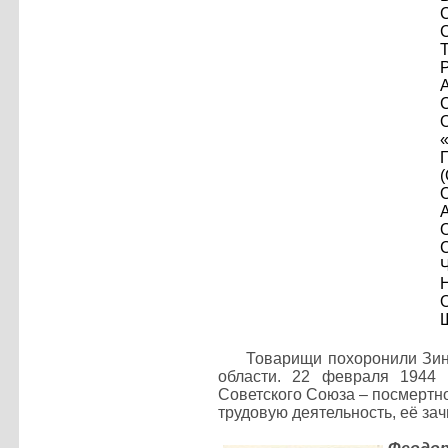
С
А
«
(
О
А
Ч
Товарищи похоронили Зино
области. 22 февраля 1944
Советского Союза – посмертно
трудовую деятельность, её зач