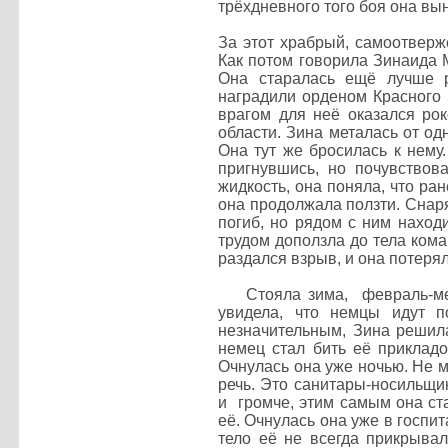
трёхдневного того боя она вы
За этот храбрый, самоотвер
Как потом говорила Зинаида М
Она старалась ещё лучше р
наградили орденом Красного
врагом для неё оказался рок
области. Зина металась от од
Она тут же бросилась к нему
пригнувшись, но почувствов
жидкость, она поняла, что ра
она продолжала ползти. Снаря
погиб, но рядом с ним находи
трудом доползла до тела коман
раздался взрыв, и она потеря
Стояла зима, февраль-меся
увидела, что немцы идут 
незначительным, Зина решила
немец стал бить её прикладо
Очнулась она уже ночью. Не м
речь. Это санитары-носильщик
и громче, этим самым она ст
её. Очнулась она уже в госпи
тело её не всегда прикрывал