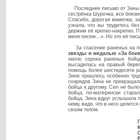
Последнее письмо от Зины её
сестрёнка Шурочка, все близк
Спасибо, дорогая мамочка, за
узнала, что вы трудитесь бе
держим её крепко-накрепко. 
меня писем…». Но это её пис
За спасение раненых на по
звезды и медалью «За боев
около сорока раненых бой
высадилась на правый берег
помощь более шестидесяти ра
Зине пришлось особенно труд
снарядов Зина не прекращала
бойца к другому. Сил не был
бойца, по-матерински стара
бойца, Зина вдруг услышала п
нему, видя, что в него целитс
своим телом.
К
В