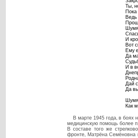
Закро
Ты, н
Пока 
Ведь 
Прошу
Шумят
Спаси
И кро
Вот с
Ему е
Да ма
Судьб
И в в
Днепр
Родна
Дай с
Да вы
Шумят
Как м
В марте 1945 года, в боях
медицинскую помощь более п
В составе того же стрелково
фронте, Матрёна Семёновна п