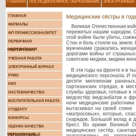
ГЛАВНАЯ
ПОСЛЕДИПЛОМНОЕ ОБРАЗОВАНИЕ
ЭЛЕКТРОННЫЙ
ГЛАВНАЯ
Медицинские сёстры в год
ФИЛИАЛЫ
Великая Отечественная война
пережитых нашим народом. О
ФП ПРОФЕССИОНАЛИТЕТ
этой войне были убиты, сожж
ПЕРВИЧНАЯ
Стон и боль стояли на земле.
мужчинами сражались женщин
АККРЕДИТАЦИЯ
АБИТУРИЕНТУ
дорогами войны от страшных,
УЧЕБНАЯ РАБОТА
советские медики, медики же
ЭЛEКТРOННЫЙ ЖУРНAЛ
В эти годы на фронте и в тыл
медицинского персонала. И 
РУМО
десяти миллионам раненых
РИП
партизанских отрядах, в ме
службы здоровья, готовые в 
НАСТАВНИЧЕСТВО
медсестёр медсанбатов и фро
ВОСПИТАТЕЛЬНАЯ РАБОТА
ночи медицинские работники 
вытаскивал на своей спине 
СТУДЕНТУ
«матросовых», которые, спа
КОНКУРСЫ
снарядов. Большой вклад в д
Крест. Во время Великой О
ОЦЕНКА КАЧЕСТВА
медицинских сестёр, санита
ОБРАЗОВАНИЯ
РЕГИОНАЛЬНЫЙ
подготовлены по програм