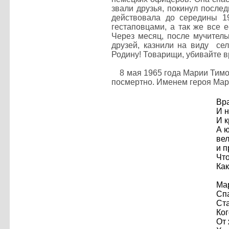
звали друзья, покинул после
действовала до середины 1
гестаповцами, а так же все е
Через месяц, после мучитель
друзей, казнили на виду се
Родину! Товарищи, убивайте в
8 мая 1965 года Марии Тимоф
посмертно.
Именем героя Мари
Вра
И н
И к
А ю
вел
и п
Что
Как
Мар
Спа
Ста
Ког
От 