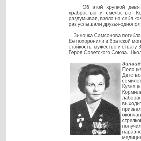
Об этой хрупкой девятнад
храбростью и смелостью. К
раздумывая, взяла на себя ко
раз услышали друзья-однополч
Зиночка Самсонова погибла в
Её похоронили в братской мог
стойкость, мужество и отваг
Героя Советского Союза. Школ
Зинаи
Полоцк
Детств
семиле
Кузнец
Кормил
лабора
выходит
призвал
окончан
стрелк
получил
наравне
медицин