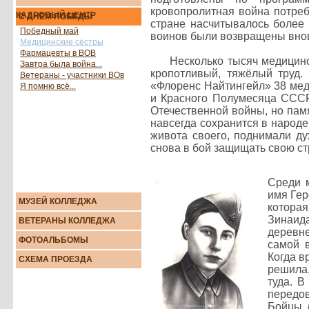
кровопролитная война потреб
КАДРОВЫЙ ЦЕНТР
С ДНЕМ ПОБЕДЫ
стране насчитывалось более
Победный май
воинов были возвращены внов
Медицинские сёстры
Фармацевты в ВОВ
Несколько тысяч медицинск
Завтра была война...
кропотливый, тяжёлый труд.
Ветераны - участники ВОв
«Флоренс Найтингейл» 38 мед
Я помню всё...
и Красного Полумесяца СССР
Отечественной войны, но пам
навсегда сохранится в народе
живота своего, поднимали ду
снова в бой защищать свою стр
Среди 
имя Гер
МУЗЕЙ КОЛЛЕДЖА
котора
Зинаид
ВЕТЕРАНЫ КОЛЛЕДЖА
деревн
ФОТОАЛЬБОМЫ
самой 
Когда в
СХЕМА ПРОЕЗДА
решила,
туда. В
передов
Бойцы 