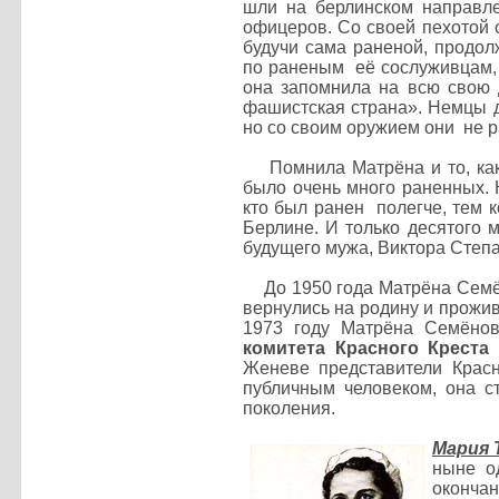
шли на берлинском направле
офицеров. Со своей пехотой о
будучи сама раненой, продол
по раненым её сослуживцам, 
она запомнила на всю свою 
фашистская страна».
Немцы д
но со своим оружием они не р
Помнила Матрёна и то, как 
было очень много раненных. К
кто был ранен полегче, тем 
Берлине. И только десятого 
будущего мужа, Виктора Степа
До 1950 года Матрёна Семёно
вернулись на родину и прожив
1973 году Матрёна Семёно
комитета Красного Креста
Женеве представители Красн
публичным человеком, она с
поколения.
Мария 
ныне о
оконча