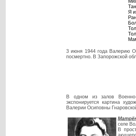
Мил
Тан
Я и
Ран
Бол
Тол
Тол
Мам
3 июня 1944 года Валерию О
посмертно.
В Запорожской обл
В одном из залов Военно-
экспонируется картина худо
Валерии Осиповны Гнаровско
Матрё
селе Во
В прос
акушер