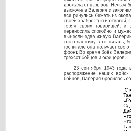
дрожала от взрывов. Нельзя б
выскочила Валерия и закричал
все ринулись бежать из окопа
своей храбростью и отвагой, 
теряя своих товарищей, и 
переносила спокойно и мужес
вынесли едва живую Валерию
свою ласточку в госпиталь, 
госпитале она получает свою
фронт. Во время боёв Валерия
трёхсот бойцов и офицеров.
23 сентября 1943 года в р
распоряжение наших войск 
бойцов, Валерия бросилась со
Сто
Тан
«Го
Сде
Дай
Что
Что
Тан