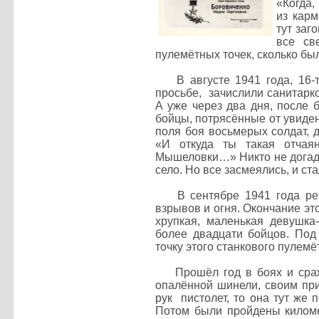
«Когда,
из карм
тут заг
все св
пулемётных точек, сколько бы
В августе 1941 года, 16-т
просьбе, зачислили санитарк
А уже через два дня, после 
бойцы, потрясённые от увиден
поля боя восьмерых солдат, 
«И откуда ты такая отчая
Мышеловки…» Никто не догадал
село. Но все засмеялись, и ст
В сентябре 1941 года река 
взрывов и огня. Окончание эт
хрупкая, маленькая девушка
более двадцати бойцов. Под
точку этого станкового пулемё
Прошёл год в боях и сражен
опалённой шинели, своим пр
рук пистолет, то она тут же
Потом были пройдены киломе