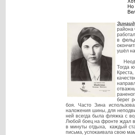
Хот
Но 
Вел
Зинаи
района 
работал
в фельд
окончит
ушёл на
Неоднок
Тогда ю
Креста,
качеств
направ
отважн
раненог
берег р
боя. Часто Зина использова
наложения шины, для неподви
ней всегда была фляжка с во
Любой боец на фронте ждал ве
в минуты отдыха, каждый ста
письма, успокаивала свою мам