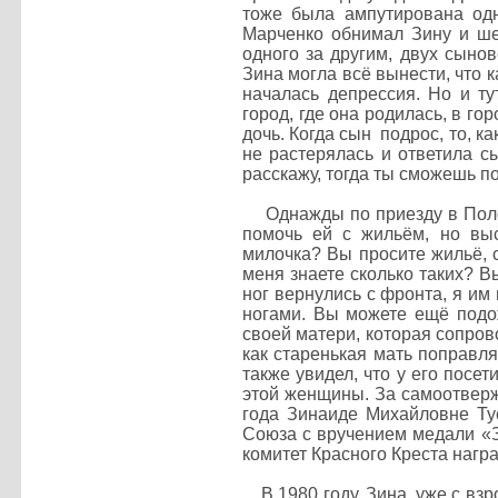
тоже была ампутирована одн
Марченко обнимал Зину и шеп
одного за другим, двух сынов
Зина могла всё вынести, что к
началась депрессия. Но и ту
город, где она родилась, в го
дочь. Когда сын подрос, то, к
не растерялась и ответила с
расскажу, тогда ты сможешь по
Однажды по приезду в Полоц
помочь ей с жильём, но выс
милочка? Вы просите жильё, с
меня знаете сколько таких? В
ног вернулись с фронта, я им 
ногами. Вы можете ещё подож
своей матери, которая сопров
как старенькая мать поправля
также увидел, что у его посе
этой женщины. За самоотверж
года Зинаиде Михайловне Ту
Союза с вручением медали «З
комитет Красного Креста нагр
В 1980 году, Зина, уже с взр