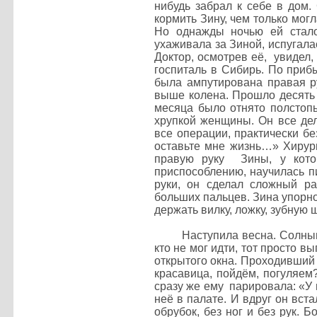
нибудь забрал к себе в дом.
кормить Зину, чем только мог
Но однажды ночью ей стало
ухаживала за Зиной, испугалас
Доктор, осмотрев её, увидел,
госпиталь в Сибирь. По прибы
была ампутирована правая р
выше колена. Прошло десять 
месяца было отнято полстопы
хрупкой женщины. Он все дел
все операции, практически бе
оставьте мне жизнь…» Хирург
правую руку Зины, у кото
приспособлению, научилась пи
руки, он сделал сложный ра
больших пальцев. Зина упорно
держать вилку, ложку, зубную щ
Наступила весна. Солнышко
кто не мог идти, тот просто в
открытого окна. Проходивший 
красавица, пойдём, погуляем?
сразу же ему парировала: «У 
неё в палате. И вдруг он вст
обрубок, без ног и без рук. 