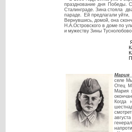
празднование дня Победы. С
Сталинграде. Зина стояла дв
параде. Ей предлагали уйти,
Вернувшись, домой, она сконч
Н.А.Островского в доме по ул
и мужеству Зины Туснолобово
Я
К
К
П
Мария
селе Мы
Отец М
Мария 
оконча
Когда 
шестна
смотрет
августа
генерал
напроти