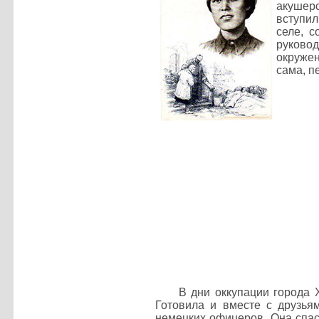
акушерс
вступил
селе, 
руковод
окружен
сама, п
В дни оккупации города 
Готовила и вместе с друзья
немецких офицеров. Она спасл