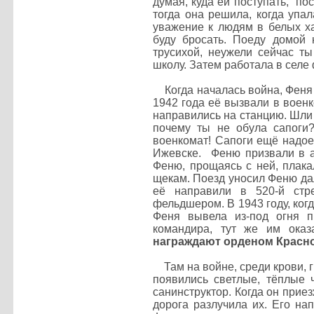
думая, куда ей поступать, п
тогда она решила, когда упал
уважение к людям в белых ха
буду бросать. Поеду домой
трусихой, неужели сейчас т
школу. Затем работала в сел
Когда началась война, Феня п
1942 года её вызвали в военк
направились на станцию. Шли 
почему ты не обула сапоги
военкомат! Сапоги ещё надое
Ижевске. Феню призвали в 
Феню, прощаясь с ней, плака
щекам. Поезд уносил Феню дал
её направили в 520-й стр
фельдшером. В 1943 году, когд
Феня вывела из-под огня п
командира, тут же им ока
награждают орденом Красно
Там на войне, среди крови, г
появились светлые, тёплые 
санинструктор. Когда он прие
дорога разлучила их. Его на