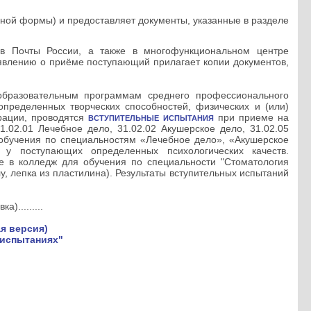
нной формы) и предоставляет документы, указанные в разделе
в Почты России, а также в многофункциональном центре
аявлению о приёме поступающий прилагает копии документов,
образовательным программам среднего профессионального
ределенных творческих способностей, физических и (или)
рации, проводятся
при приеме на
ВСТУПИТЕЛЬНЫЕ ИСПЫТАНИЯ
.02.01 Лечебное дело, 31.02.02 Акушерское дело, 31.02.05
 обучения по специальностям «Лечебное дело», «Акушерское
 у поступающих определенных психологических качеств.
е в колледж для обучения по специальности "Стоматология
, лепка из пластилина). Результаты вступительных испытаний
а).........
я версия)
 испытаниях"