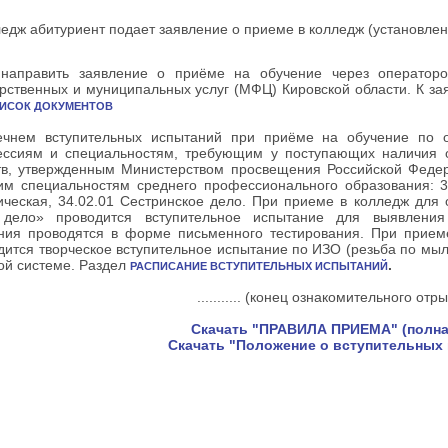
ледж абитуриент подает заявление о приеме в колледж (установле
направить заявление о приёме на обучение через операторо
рственных и муниципальных услуг (МФЦ) Кировской области. К з
ИСОК ДОКУМЕНТОВ
речнем вступительных испытаний при приёме на обучение по 
ссиям и специальностям, требующим у поступающих наличия оп
ств, утвержденным Министерством просвещения Российской Феде
м специальностям среднего профессионального образования: 31
ическая, 34.02.01 Сестринское дело. При приеме в колледж для
 дело» проводится вступительное испытание для выявления
ния проводятся в форме письменного тестирования. При прием
дится творческое вступительное испытание по ИЗО (резьба по мылу
ой системе. Раздел
.
РАСПИСАНИЕ ВСТУПИТЕЛЬНЫХ ИСПЫТАНИЙ
........... (конец ознакомительного отрывк
Скачать "ПРАВИЛА ПРИЕМА" (полна
Скачать "Положение о вступительных