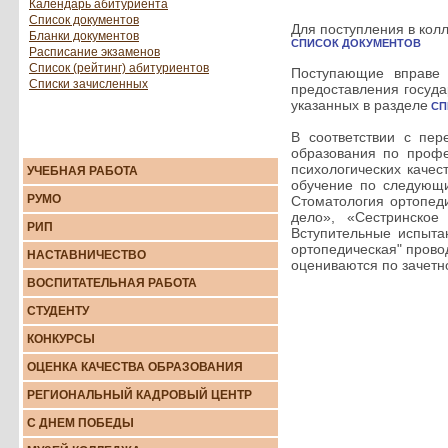
Календарь абитуриента
Список документов
Для поступления в кол
Бланки документов
СПИСОК ДОКУМЕНТОВ
Расписание экзаменов
Список (рейтинг) абитуриентов
Поступающие вправе 
Списки зачисленных
предоставления госуда
указанных в разделе
СП
В соответствии с пе
образования по профе
психологических каче
УЧЕБНАЯ РАБОТА
обучение по следующи
РУМО
Стоматология ортопед
дело», «Сестринское
РИП
Вступительные испыта
ортопедическая" прово
НАСТАВНИЧЕСТВО
оцениваются по зачетн
ВОСПИТАТЕЛЬНАЯ РАБОТА
СТУДЕНТУ
КОНКУРСЫ
ОЦЕНКА КАЧЕСТВА ОБРАЗОВАНИЯ
РЕГИОНАЛЬНЫЙ КАДРОВЫЙ ЦЕНТР
С ДНЕМ ПОБЕДЫ