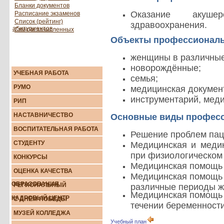
Бланки документов
Оказание акушер
Расписание экзаменов
Список (рейтинг)
здравоохранения.
абитуриентов
Списки зачисленных
Объекты профессиональ
женщины в различные
новорождённые;
УЧЕБНАЯ РАБОТА
семья;
РУМО
медицинская докумен
инструментарий, меди
РИП
НАСТАВНИЧЕСТВО
Основные виды професс
ВОСПИТАТЕЛЬНАЯ РАБОТА
Решение проблем паци
СТУДЕНТУ
Медицинская и меди
при физиологическом 
КОНКУРСЫ
Медицинская помощь 
ОЦЕНКА КАЧЕСТВА
Медицинская помощь 
ОБРАЗОВАНИЯ
РЕГИОНАЛЬНЫЙ
различные периоды ж
Медицинская помощь 
КАДРОВЫЙ ЦЕНТР
С ДНЕМ ПОБЕДЫ
течении беременности
МУЗЕЙ КОЛЛЕДЖА
Учебный план