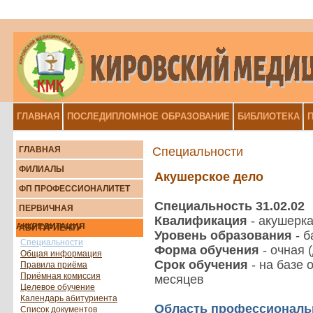
ГЛАВНАЯ
ПОСЛЕДИПЛОМНОЕ ОБРАЗОВАНИЕ
БИБЛИОТЕКА
П
ГЛАВНАЯ
Специальности
ФИЛИАЛЫ
Акушерское дело
ФП ПРОФЕССИОНАЛИТЕТ
Специальность 31.02.02
ПЕРВИЧНАЯ
Квалификация
- акушерк
АККРЕДИТАЦИЯ
АБИТУРИЕНТУ
Уровень образования
- б
Специальности
Форма обучения
- очная 
Общая информация
Срок обучения
- на базе 
Правила приёма
Приёмная комиссия
месяцев
Целевое обучение
Календарь абитуриента
Область профессиональ
Список документов