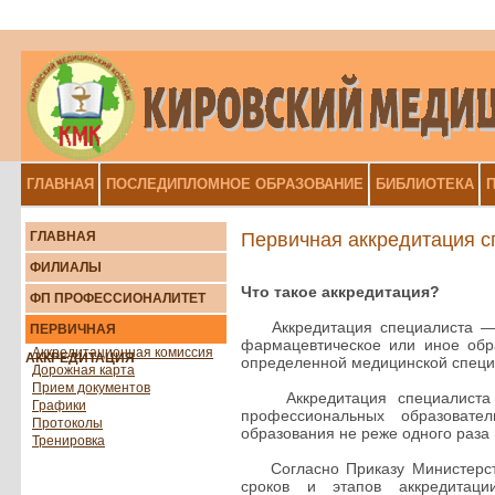
ГЛАВНАЯ
ПОСЛЕДИПЛОМНОЕ ОБРАЗОВАНИЕ
БИБЛИОТЕКА
П
ГЛАВНАЯ
Первичная аккредитация с
ФИЛИАЛЫ
Что такое аккредитация?
ФП ПРОФЕССИОНАЛИТЕТ
Аккредитация специалиста — п
ПЕРВИЧНАЯ
фармацевтическое или иное обр
Аккредитационная комиссия
АККРЕДИТАЦИЯ
определенной медицинской специ
Дорожная карта
Прием документов
Аккредитация специалиста пр
Графики
профессиональных образовате
Протоколы
образования не реже одного раза в
Тренировка
Согласно Приказу Министерств
сроков и этапов аккредитаци