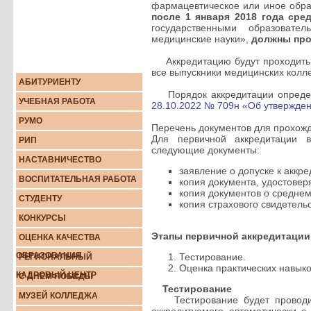
фармацевтическое или иное обра
после 1 января 2018 года сре
государственными образовате
медицинские науки»,
должны про
Аккредитацию будут проходить 
все выпускники медицинских колл
АБИТУРИЕНТУ
Порядок аккредитации опред
УЧЕБНАЯ РАБОТА
28.10.2022 № 709н «Об утвержде
РУМО
Перечень документов для прохож
Для первичной аккредитации в
РИП
следующие документы:
НАСТАВНИЧЕСТВО
заявление о допуске к аккр
ВОСПИТАТЕЛЬНАЯ РАБОТА
копия документа, удостовер
копия документов о средне
СТУДЕНТУ
копия страхового свидетель
КОНКУРСЫ
Этапы первичной аккредитации
ОЦЕНКА КАЧЕСТВА
ОБРАЗОВАНИЯ
Тестирование.
РЕГИОНАЛЬНЫЙ
Оценка практических навыко
КАДРОВЫЙ ЦЕНТР
С ДНЕМ ПОБЕДЫ
Тестирование
МУЗЕЙ КОЛЛЕДЖА
Тестирование будет проводить