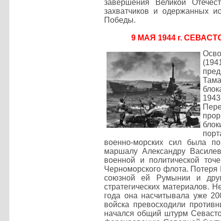
завершения Великой Отечест
захватчиков и одержанных и
Победы.
9 МАЯ 1944 г. СЕВ
Осво
(194
пре
Тама
блок
1943
Пере
про
блок
порт
военно-морских сил была по
маршалу Александру Василев
военной и политической точ
Черноморского флота. Потеря 
союзной ей Румынии и друг
стратегических материалов. Н
года она насчитывала уже 20
войска превосходили противн
начался общий штурм Севастоп