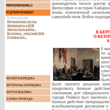
руководитель печати доктор 
ОБРАЗОВАНИЯ
РЕГИОНАЛЬНЫЙ
философии и истории Хайнрихс
КАДРОВЫЙ ЦЕНТР
вновь назначенный начальни
С ДНЕМ ПОБЕДЫ
самоубийством. Война подходила
Победный май
Медицинские сёстры
Фармацевты в ВОВ
Завтра была война...
В БЕР
Ветераны - участники ВОв
О БЕЗО
Я помню всё...
9
8 ма
по ц
вре
кап
исто
сове
Трет
МУЗЕЙ КОЛЛЕДЖА
было
было принято решение капи
ВЕТЕРАНЫ КОЛЛЕДЖА
продолжать боевые действи
ФОТОАЛЬБОМЫ
союзникам для официального
городе Реймсе был заключен а
СХЕМА ПРОЕЗДА
боевые действия прекращались
всеобъемлющим договором о к