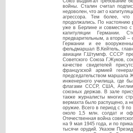
Союз выдвигал требование бе
войны. Сталин считал подпи
недоволен, что акт о капитуля
агрессора. Тем более, что
продолжались. По настоянию 
уже в Берлине и совместно с
капитуляции Германии. С
предварительным, а второй – 
Германии и ее вооруженны
фельдмаршал В.Кейтель, глав
авиации Г.Штумпф. СССР пре
Советского Союза Г.Жуков, с
качестве свидетелей прису
французской армией генера
председательством маршала Жу
инженерного училища, где бы
флагами СССР, США, Англии 
союзных держав. В зале прису
также журналисты многих стр
вермахта было распущено, а н
оружие. Всего в период с 9 по
около 1,5 млн. солдат и оф
Отечественная война советско
на 9 мая 1945 года, и по прик
тысячи орудий. Указом Прези