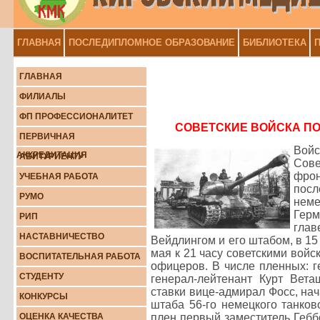
ГЛАВНАЯ
ПОСЛЕДИПЛОМНОЕ ОБРАЗОВАНИЕ
БИБЛИОТЕКА
П
ГЛАВНАЯ
ФИЛИАЛЫ
ФП ПРОФЕССИОНАЛИТЕТ
СОВЕТСКИЕ ВОЙСКА П
ПЕРВИЧНАЯ
Войс
АККРЕДИТАЦИЯ
АБИТУРИЕНТУ
Сове
фрон
УЧЕБНАЯ РАБОТА
посл
РУМО
неме
Герм
РИП
глав
НАСТАВНИЧЕСТВО
Вейдлингом и его штабом, в 15
мая к 21 часу советскими войс
ВОСПИТАТЕЛЬНАЯ РАБОТА
офицеров. В числе пленных: 
СТУДЕНТУ
генерал-лейтенант Курт Вета
ставки вице-адмирал Фосс, на
КОНКУРСЫ
штаба 56-го немецкого танков
ОЦЕНКА КАЧЕСТВА
плен первый заместитель Гебб