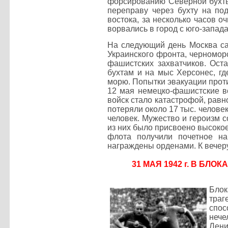
форсированию Северной бухты
переправу через бухту на под
востока, за несколько часов о
ворвались в город с юго-запад
На следующий день Москва са
Украинского фронта, черномор
фашистских захватчиков. Ост
бухтам и на мыс Херсонес, гд
морю. Попытки эвакуации прот
12 мая немецко-фашистские в
войск стало катастрофой, рав
потеряли около 17 тыс. челове
человек. Мужество и героизм 
из них было присвоено высокое
флота получили почетное на
награждены орденами. К вечер
31 МАЯ 1942 г. В Б
Блок
траг
спо
нече
Лени