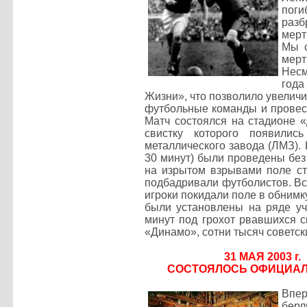
поги
разб
мерт
Мы с
мерт
Несм
года
Жизни», что позволило увеличи
футбольные команды и провест
Матч состоялся на стадионе «
свистку которого появили
металлического завода (ЛМЗ).
30 минут) были проведены без
на изрытом взрывами поле сто
подбадривали футболистов. Вст
игроки покидали поле в обнимк
были установлены на ряде уч
минут под грохот рвавшихся 
«Динамо», сотни тысяч советск
31 МАЯ 2003 
СОСТОЯЛОСЬ ОФИЦИАЛ
Впер
берл