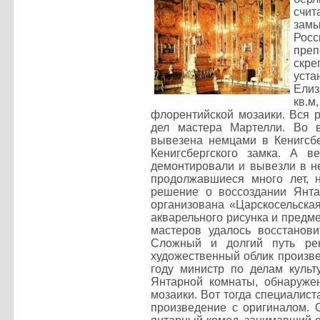
счит
замы
Росс
пре
скр
уста
Елиз
кв.м
флорентийской мозаики. Вся р
дел мастера Мартелли. Во 
вывезена немцами в Кенигсбе
Кенигсбергского замка. А в
демонтировали и вывезли в н
продолжавшиеся много лет, 
решение о воссоздании Янта
организована «Царскосельска
акварельного рисунка и предме
мастеров удалось восстанови
Сложный и долгий путь рек
художественный облик произве
году министр по делам куль
Янтарной комнаты, обнаруже
мозаики. Вот тогда специалис
произведение с оригиналом. 