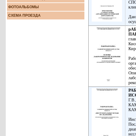
СПО
ФОТОАЛЬБОМЫ
кли
СХЕМА ПРОЕЗДА
Дан
осу
р
А
ПА
гла
Кис
Кир
Раб
орг
обе
Опи
лаб
рек
РА
ИС
Г.В
КАМ
КАМ
Инс
Пос
диа
исс