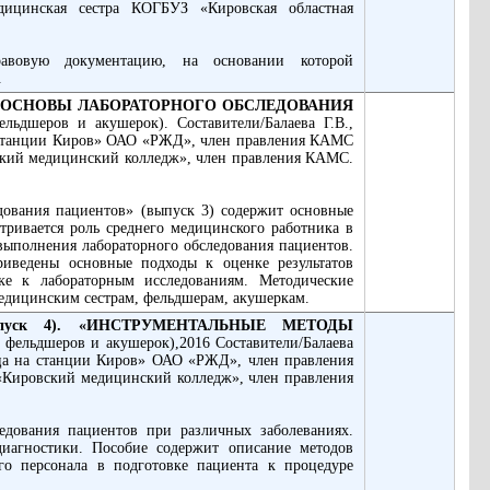
ицинская сестра КОГБУЗ «Кировская областная
авовую документацию, на основании которой
.
) «ОСНОВЫ ЛАБОРАТОРНОГО ОБСЛЕДОВАНИЯ
льдшеров и акушерок). Составители/Балаева Г.В.,
а станции Киров» ОАО «РЖД», член правления КАМС
ский медицинский колледж», член правления КАМС.
дования пациентов» (выпуск 3) содержит основные
тривается роль среднего медицинского работника в
выполнения лабораторного обследования пациентов.
риведены основные подходы к оценке результатов
ке к лабораторным исследованиям. Методические
едицинским сестрам, фельдшерам, акушеркам.
уск 4). «ИНСТРУМЕНТАЛЬНЫЕ МЕТОДЫ
 фельдшеров и акушерок),2016 Составители/Балаева
ница на станции Киров» ОАО «РЖД», член правления
Кировский медицинский колледж», член правления
едования пациентов при различных заболеваниях.
диагностики. Пособие содержит описание методов
го персонала в подготовке пациента к процедуре