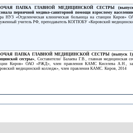
БОЧАЯ ПАПКА ГЛАВНОЙ МЕДИЦИНСКОЙ СЕСТРЫ (выпуск 2). «
сонала первичной медико-саниторной помощи взрослому населени
тра НУЗ «Отделенческая клиническая больница на станции Киров» 
луженный учитель РФ, преподаватель КОГПОБУ «Кировский медицински
БОЧАЯ ПАПКА ГЛАВНОЙ МЕДИЦИНСКОЙ СЕСТРЫ (выпуск 1). «Ос
ицинской сестры»
, Составители/ Балаева Г.В., главная медицинская 
нции Киров» ОАО «РЖД», член правления КАМС Киселева А.Н., з
ровский медицинский колледж», член правления КАМС. Киров, 2014