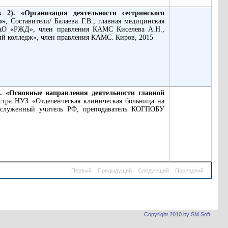
Организация деятельности сестринского
ю»
, Составители/ Балаева Г.В., главная медицинская
ОАО «РЖД», член правления КАМС Киселева А.Н.,
й колледж», член правления КАМС. Киров, 2015
новные направления деятельности главной
сестра НУЗ «Отделенческая клиническая больница на
аслуженный учитель РФ, преподаватель КОГПОБУ
Первый
Предыдущий
Следующий
Последний
Copyright 2010 by SM Soft