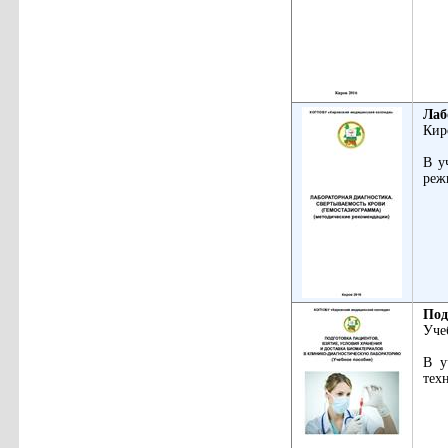
Лаб
Кир
В у
реж
Под
Уче
В у
тех