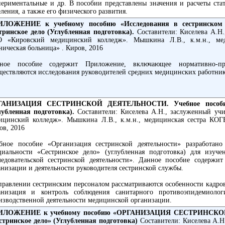
периментальные и др. В пособии представлены значения и расчеты стат
еления, а также его физического развития.
ИЛОЖЕНИЕ
к учебному пособию
«Исследования в сестринско
тринское дело (Углубленная подготовка).
Составители: Киселева А.Н
 «Кировский медицинский колледж». Мышкина Л.В., к.м.н., мед
ническая больница» . Киров, 2016
ное пособие содержит Приложение, включающее нормативно-пр
ществляются исследования руководителей средних медицинских работник
АНИЗАЦИЯ СЕСТРИНСКОЙ ДЕЯТЕЛЬНОСТИ. Учебное пособие. Сп
лубленная подготовка).
Составители: Киселева А.Н., заслуженный у
ицинский колледж». Мышкина Л.В., к.м.н., медицинская сестра КОГБ
ов, 2016
бное пособие «Организация сестринской деятельности» разработа
циальности «Сестринское дело» (углубленная подготовка) для изу
ледовательской сестринской деятельности». Данное пособие содержи
анизации и деятельности руководителя сестринской службы.
правлении сестринским персоналом рассматриваются особенности кадрово
анизация и контроль соблюдения санитарного противоэпидемиолог
изводственной деятельности медицинской организации.
ИЛОЖЕНИЕ к учебному пособию «ОРГАНИЗАЦИЯ СЕСТРИНСКОЙ Д
стринское дело» (Углубленная подготовка)
Составители: Киселева А.Н