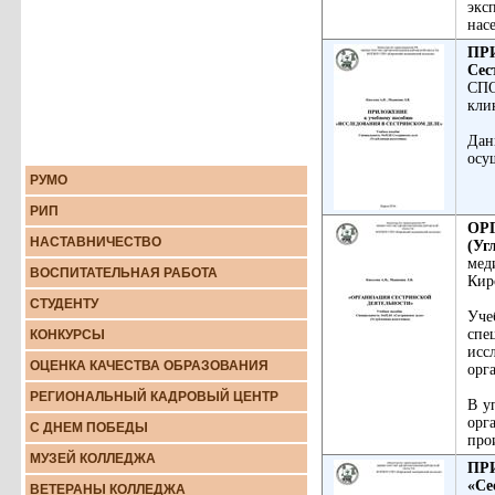
экс
нас
ПР
Сес
СПО
кли
Дан
осу
РУМО
РИП
ОРГ
НАСТАВНИЧЕСТВО
(Уг
мед
ВОСПИТАТЕЛЬНАЯ РАБОТА
Кир
СТУДЕНТУ
Уче
спе
КОНКУРСЫ
исс
ОЦЕНКА КАЧЕСТВА ОБРАЗОВАНИЯ
орг
РЕГИОНАЛЬНЫЙ КАДРОВЫЙ ЦЕНТР
В у
орг
С ДНЕМ ПОБЕДЫ
про
МУЗЕЙ КОЛЛЕДЖА
ПР
«Се
ВЕТЕРАНЫ КОЛЛЕДЖА