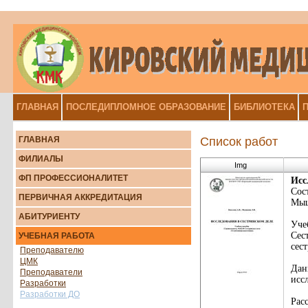
ГЛАВНАЯ
ПОСЛЕДИПЛОМНОЕ ОБРАЗОВАНИЕ
БИБЛИОТЕКА
П
ГЛАВНАЯ
Список работ
ФИЛИАЛЫ
Img
ФП ПРОФЕССИОНАЛИТЕТ
И
с
Сос
ПЕРВИЧНАЯ АККРЕДИТАЦИЯ
Мыш
АБИТУРИЕНТУ
Уче
Сес
УЧЕБНАЯ РАБОТА
сес
Преподавателю
ЦМК
Дан
Преподаватели
исс
Разработки
Разработки ДО
Рас