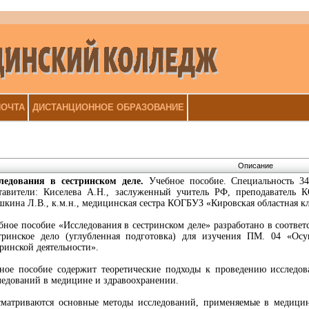
ОЧТА
ДИСТАНЦИОННОЕ ОБРАЗОВАНИЕ
Описание
следования в сестринском деле.
Учебное пособие. Специальность 34.
тавители: Киселева А.Н., заслуженный учитель РФ, преподавател
кина Л.В., к.м.н., медицинская сестра КОГБУЗ «Кировская областная к
бное пособие «Исследования в сестринском деле» разработано в соотв
тринское дело (углубленная подготовка) для изучения ПМ. 04 «Осу
тринской деятельности».
ное пособие содержит теоретические подходы к проведению исследов
ледований в медицине и здравоохранении.
сматриваются основные методы исследований, применяемые в медицине