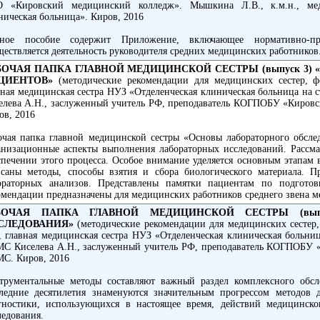
 «Кировский медицинский колледж». Мышкина Л.В., к.м.н., мед
ническая больница». Киров, 2016
ное пособие содержит Приложение, включающее нормативно-пр
ществляется деятельность руководителя средних медицинских работников
БОЧАЯ ПАПКА ГЛАВНОЙ МЕДИЦИНСКОЙ СЕСТРЫ
(выпуск 3
ЦИЕНТОВ»
(методические рекомендации для медицинских сестер, фе
вная медицинская сестра НУЗ «Отделенческая клиническая больница н
елева А.Н., заслуженный учитель РФ, преподаватель КОГПОБУ «Киров
ов, 2016
очая папка главной медицинской сестры «Основы лабораторного обсле
анизационные аспекты выполнения лабораторных исследований. Рассма
спечении этого процесса. Особое внимание уделяется основным этапам 
саны методы, способы взятия и сбора биологического материала. П
ораторных анализов. Представлены памятки пациентам по подготов
омендации предназначены для медицинских работников среднего звена м
БОЧАЯ ПАПКА ГЛАВНОЙ МЕДИЦИНСКОЙ СЕСТРЫ (вып
СЛЕДОВАНИЯ»
(методические рекомендации для медицинских сестер,
., главная медицинская сестра НУЗ «Отделенческая клиническая боль
С Киселева А.Н., заслуженный учитель РФ, преподаватель КОГПОБУ «
С. Киров, 2016
трументальные методы составляют важный раздел комплексного обсл
ледние десятилетия знаменуются значительным прогрессом методов 
гностики, использующихся в настоящее время, действий медицинско
ледования.