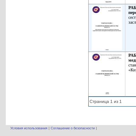
РА
пер
сес
зас
РА
мед
ста
«Ки
Страница 1 из 1
Условия использования
|
Соглашение о безопасности
|