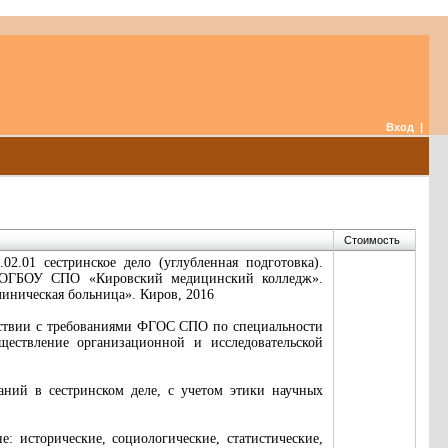
Вход
|
Стоимость
02.01 сестринское дело (углубленная подготовка).
ь КОГБОУ СПО «Кировский медицинский колледж».
линическая больница». Киров, 2016
етствии с требованиями ФГОС СПО по специальности
ществление организационной и исследовательской
аний в сестринском деле, с учетом этики научных
: исторические, социологические, статистические,