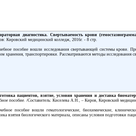
ораторная диагностика. Свертываемость крови (гемостазиограмм
ов: Кировский медицинский колледж, 2016г. - 8 стр.
чебное пособие вошли исследования свертывающей системы крови. При
им хранения, транспортировки. Рассматриваются методы исследования с
готовка пациентов, взятие, условия хранения и доставка биомате
бное пособие. /Составитель: Киселева А.Н., – Киров, Кировский медицинс
чебное пособие вошли гематологические, биохимические, клиническ
ника взятия биологического материала, описаны условия подготовки пац