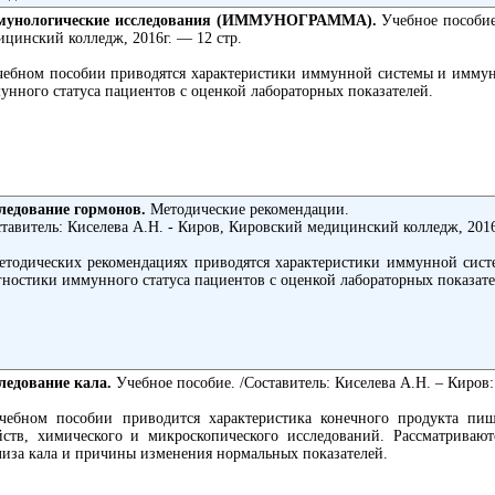
унологические исследования (ИММУНОГРАММА).
Учебное пособие
ицинский колледж, 2016г. ― 12 стр.
чебном пособии приводятся характеристики иммунной системы и иммун
унного статуса пациентов с оценкой лабораторных показателей.
ледование гормонов
.
Методические рекомендации.
ставитель: Киселева А.Н. - Киров, Кировский медицинский колледж, 2016г
етодических рекомендациях приводятся характеристики иммунной сис
гностики иммунного статуса пациентов с оценкой лабораторных показате
ледование кала.
Учебное пособие. /Составитель: Киселева А.Н. – Киров
чебном пособии приводится характеристика конечного продукта пи
йств, химического и микроскопического исследований. Рассматривают
лиза кала и причины изменения нормальных показателей.