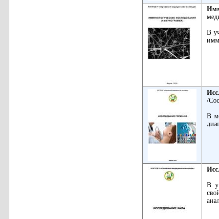
Имм
мед
В у
имм
Исс
/Со
В м
диа
Исс
В у
сво
ана