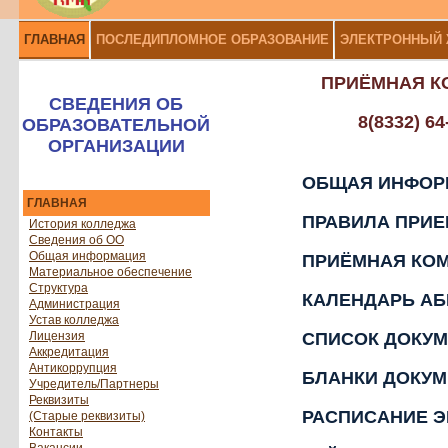
ГЛАВНАЯ
ПОСЛЕДИПЛОМНОЕ ОБРАЗОВАНИЕ
ЭЛЕКТРОННЫЙ
ПРИЁМНАЯ К
СВЕДЕНИЯ ОБ
8(8332) 64
ОБРАЗОВАТЕЛЬНОЙ
ОРГАНИЗАЦИИ
ОБЩАЯ ИНФОР
ГЛАВНАЯ
ПРАВИЛА ПРИ
История колледжа
Сведения об ОО
Общая информация
ПРИЁМНАЯ КО
Материальное обеспечение
Структура
КАЛЕНДАРЬ АБ
Администрация
Устав колледжа
Лицензия
СПИСОК ДОКУ
Аккредитация
Антикоррупция
БЛАНКИ ДОКУ
Учредитель/Партнеры
Реквизиты
РАСПИСАНИЕ 
(Старые реквизиты)
Контакты