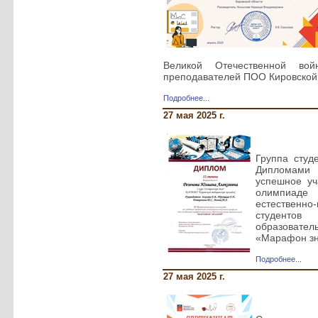
Великой Отечественной во
преподавателей ПОО Кировской
Подробнее...
27 мая 2025 г.
Группа студ
Дипломам
успешное уч
олимпиаде
естественн
студенто
образова
«Марафон з
Подробнее...
27 мая 2025 г.