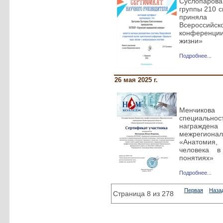
Суслопаров
группы 210 
приняла 
Всеросси
конференц
жизни»
Подробнее...
26 мая 2025 г.
Менчикова
специально
награждена
межрегиона
«Анатомия,
человека в
понятиях»
Подробнее...
Первая
Наза
Страница 8 из 278