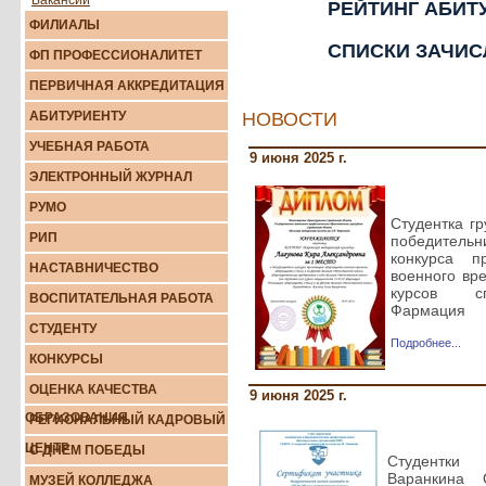
Вакансии
РЕЙТИНГ АБИТ
ФИЛИАЛЫ
СПИСКИ ЗАЧИ
ФП ПРОФЕССИОНАЛИТЕТ
ПЕРВИЧНАЯ АККРЕДИТАЦИЯ
АБИТУРИЕНТУ
НОВОСТИ
УЧЕБНАЯ РАБОТА
9 июня 2025 г.
ЭЛEКТРOННЫЙ ЖУРНAЛ
РУМО
Студентка г
РИП
победитель
конкурса п
НАСТАВНИЧЕСТВО
военного вр
курсов сп
ВОСПИТАТЕЛЬНАЯ РАБОТА
Фармация
СТУДЕНТУ
Подробнее...
КОНКУРСЫ
ОЦЕНКА КАЧЕСТВА
9 июня 2025 г.
ОБРАЗОВАНИЯ
РЕГИОНАЛЬНЫЙ КАДРОВЫЙ
ЦЕНТР
С ДНЕМ ПОБЕДЫ
Студентки
Варанкина 
МУЗЕЙ КОЛЛЕДЖА